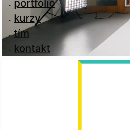
portfólio
kurzy
tím
kontakt