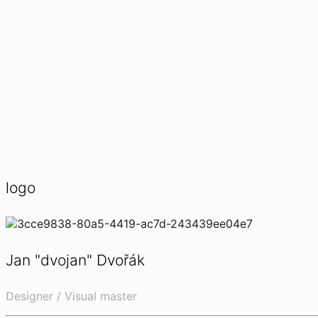
logo
Jan "dvojan" Dvořák
Designer / Visual master