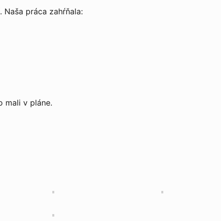
í. Naša práca zahŕňala:
 mali v pláne.