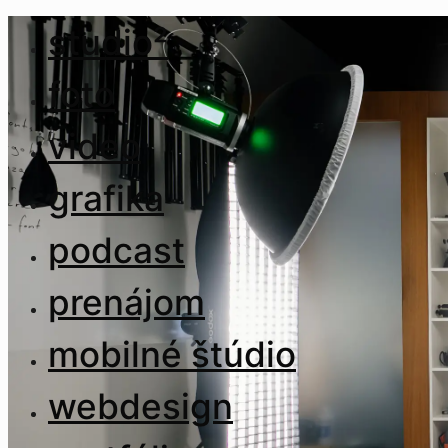
studio²
foto
video
grafika
podcast
prenájom
mobilné štúdio
webdesign