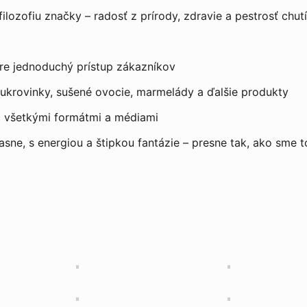
ilozofiu značky – radosť z prírody, zdravie a pestrosť chut
 pre jednoduchý prístup zákazníkov
cukrovinky, sušené ovocie, marmelády a ďalšie produkty
eč všetkými formátmi a médiami
sne, s energiou a štipkou fantázie – presne tak, ako sme to