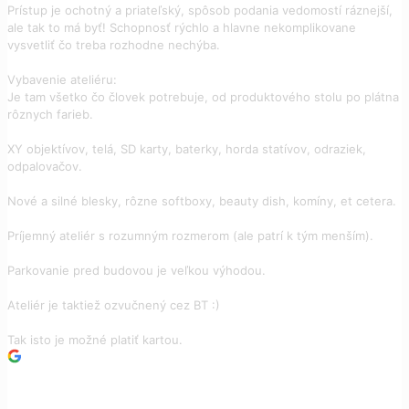
Prístup je ochotný a priateľský, spôsob podania vedomostí ráznejší,
ale tak to má byť! Schopnosť rýchlo a hlavne nekomplikovane
vysvetliť čo treba rozhodne nechýba.
Vybavenie ateliéru:
Je tam všetko čo človek potrebuje, od produktového stolu po plátna
rôznych farieb.
XY objektívov, telá, SD karty, baterky, horda statívov, odraziek,
odpalovačov.
Nové a silné blesky, rôzne softboxy, beauty dish, komíny, et cetera.
Príjemný ateliér s rozumným rozmerom (ale patrí k tým menším).
Parkovanie pred budovou je veľkou výhodou.
Ateliér je taktiež ozvučnený cez BT :)
Tak isto je možné platiť kartou.