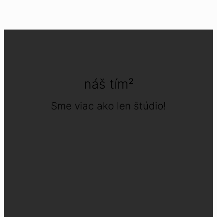
náš tím²
Sme viac ako len štúdio!