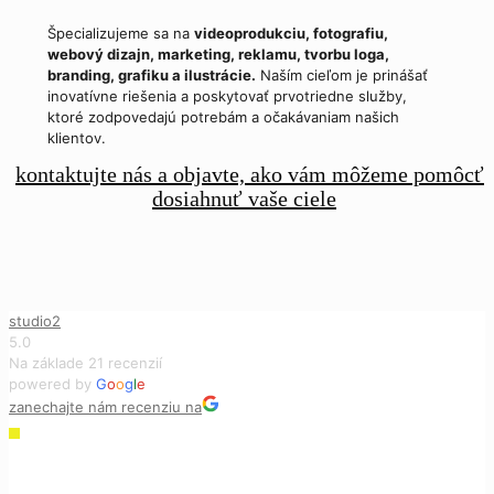
Špecializujeme sa na
videoprodukciu, fotografiu,
webový dizajn, marketing, reklamu, tvorbu loga,
branding, grafiku a ilustrácie.
Naším cieľom je prinášať
inovatívne riešenia a poskytovať prvotriedne služby,
ktoré zodpovedajú potrebám a očakávaniam našich
klientov.
kontaktujte nás a objavte, ako vám môžeme pomôcť
dosiahnuť vaše ciele
studio2
5.0
Na základe 21 recenzií
powered by
G
o
o
g
l
e
zanechajte nám recenziu na