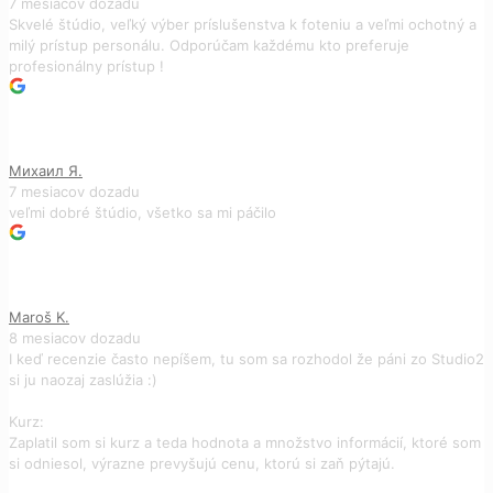
7 mesiacov dozadu
Skvelé štúdio, veľký výber príslušenstva k foteniu a veľmi ochotný a
milý prístup personálu. Odporúčam každému kto preferuje
profesionálny prístup !
Михаил Я.
7 mesiacov dozadu
veľmi dobré štúdio, všetko sa mi páčilo
Maroš K.
8 mesiacov dozadu
I keď recenzie často nepíšem, tu som sa rozhodol že páni zo Studio2
si ju naozaj zaslúžia :)
Kurz:
Zaplatil som si kurz a teda hodnota a množstvo informácií, ktoré som
si odniesol, výrazne prevyšujú cenu, ktorú si zaň pýtajú.