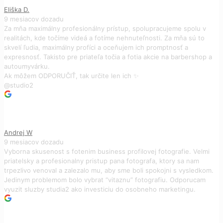
Eliška D.
9 mesiacov dozadu
Za mňa maximálny profesionálny prístup, spolupracujeme spolu v
realitách, kde točíme videá a fotíme nehnuteľnosti. Za mňa sú to
skvelí ľudia, maximálny profíci a oceňujem ich promptnosť a
expresnosť. Takisto pre priateľa točia a fotia akcie na barbershop a
autoumyvárku.
Ak môžem ODPORUČIŤ, tak určite len ich ✨️
@studio2
Andrej W
9 mesiacov dozadu
Vyborna skusenost s fotenim business profilovej fotografie. Velmi
priatelsky a profesionalny pristup pana fotografa, ktory sa nam
trpezlivo venoval a zalezalo mu, aby sme boli spokojni s vysledkom.
Jedinym problemom bolo vybrat “vitaznu” fotografiu. Odporucam
vyuzit sluzby studia2 ako investiciu do osobneho marketingu.