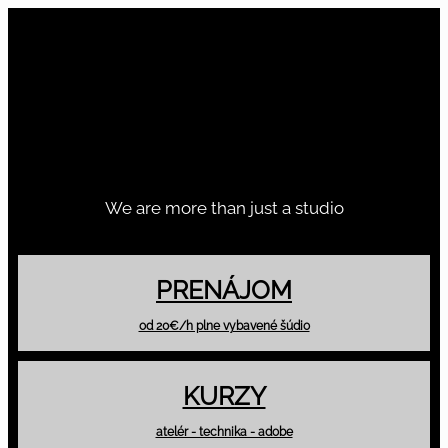
We are more than just a studio
PRENÁJOM
od 20€/h plne vybavené šúdio
KURZY
atelér - technika - adobe